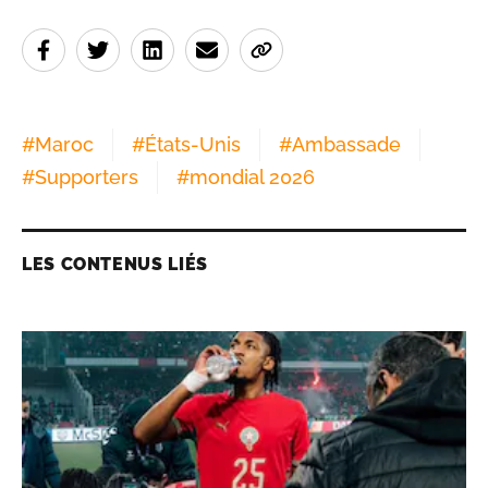
#
Maroc
#
États-Unis
#
Ambassade
#
Supporters
#
mondial 2026
LES CONTENUS LIÉS