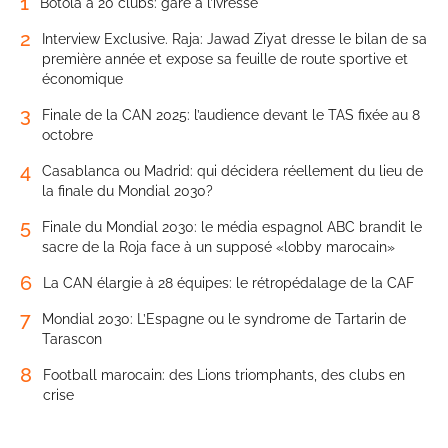
1
Botola à 20 clubs: gare à l’ivresse
2
Interview Exclusive. Raja: Jawad Ziyat dresse le bilan de sa
première année et expose sa feuille de route sportive et
économique
3
Finale de la CAN 2025: l’audience devant le TAS fixée au 8
octobre
4
Casablanca ou Madrid: qui décidera réellement du lieu de
la finale du Mondial 2030?
5
Finale du Mondial 2030: le média espagnol ABC brandit le
sacre de la Roja face à un supposé «lobby marocain»
6
La CAN élargie à 28 équipes: le rétropédalage de la CAF
7
Mondial 2030: L’Espagne ou le syndrome de Tartarin de
Tarascon
8
Football marocain: des Lions triomphants, des clubs en
crise