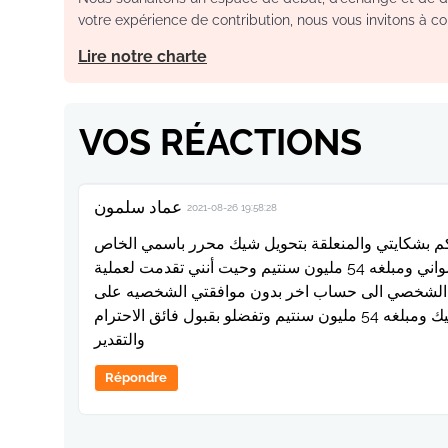
votre expérience de contribution, nous vous invitons à con
Lire notre charte
VOS RÉACTIONS
عماد سلمون
2021-08-26 19:58:28
اليكم بشكايتي والمنعلقة بتحويل شيك محرر باسمي الخاص
تسلمته من الموثقة ثم اودعته في حسابي الشخصي بالبنك الشعبي السواني ومبلغه 54 مليون سنتيم وحيت أنني تقدمت لعملية
بي الشخصي الى حساب اخر بدون موافقتي الشخصيه على
العملية ألتمس من سيادتكم حل هذه المشكلة وارجاع حقي في الشيك ومبلغه 54 مليون سنتيم وتفضلو بقبول فائق الاحترام
والتقدير
Répondre