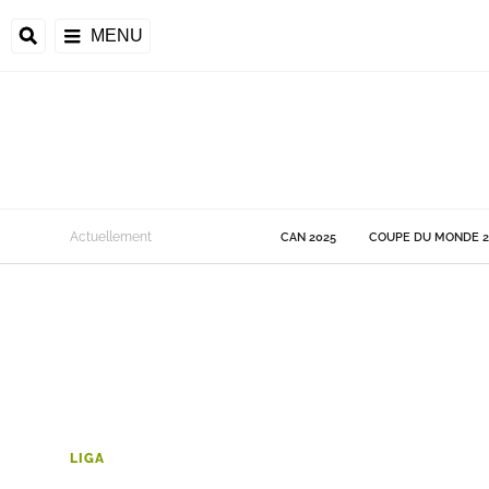
MENU
 Monde
Actuellement
CAN 2025
COUPE DU MONDE 2
ons de la CAF
frique
ons de l'UEFA
LIGA