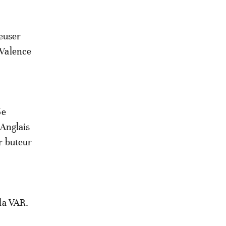
reuser
à Valence
5e
'Anglais
ur buteur
 la VAR.