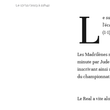
Le 17/12/2023 à 22h42
L
e s
l'é
(1-1
Les Madrilènes n'
minute par Jude 
inscrivant ainsi 
du championnat
Le Real a vite al