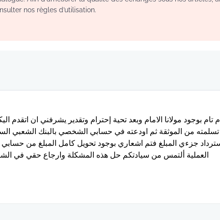
sulter nos règles d’utilisation.
 تام بوجود مولانا الامام وبعد تحية إحترام وتقدير يشرفني ان اتقدم 
ترداد جزءي المبلغ فتم اشعاري بوجود تحويل كامل المبلغ من حسا