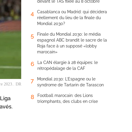
devant le TAS fixée au 8 octobre
Casablanca ou Madrid: qui décidera
4
réellement du lieu de la finale du
Mondial 2030?
Finale du Mondial 2030: le média
5
espagnol ABC brandit le sacre de la
Roja face à un supposé «lobby
marocain»
La CAN élargie à 28 équipes: le
6
rétropédalage de la CAF
Mondial 2030: L’Espagne ou le
7
bre 2023.. DR
syndrome de Tartarin de Tarascon
Football marocain: des Lions
8
 Liga
triomphants, des clubs en crise
lavés.