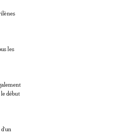
rilènes
us les
également
 le début
 d'un