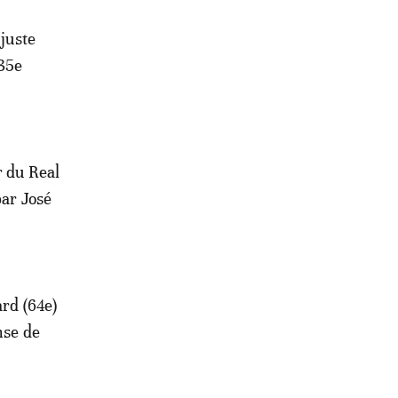
 juste
 35e
r du Real
par José
ard (64e)
nse de