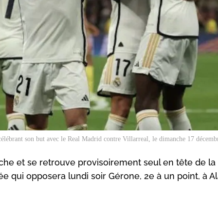
élébrant son but avec le Real Madrid contre Villarreal, le dimanche 17 décem
che et se retrouve provisoirement seul en tête de la
ée qui opposera lundi soir Gérone, 2e à un point, à A