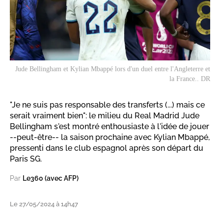
Jude Bellingham et Kylian Mbappé lors d'un duel entre l'Angleterre et
la France.. DR
"Je ne suis pas responsable des transferts (...) mais ce
serait vraiment bien": le milieu du Real Madrid Jude
Bellingham s'est montré enthousiaste à l'idée de jouer
--peut-être-- la saison prochaine avec Kylian Mbappé,
pressenti dans le club espagnol après son départ du
Paris SG.
Par
Le360 (avec AFP)
Le 27/05/2024 à 14h47