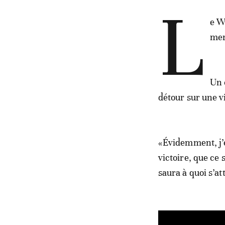
L
e W
mer
Un 
détour sur une v
«Évidemment, j’e
victoire, que ce 
saura à quoi s’a