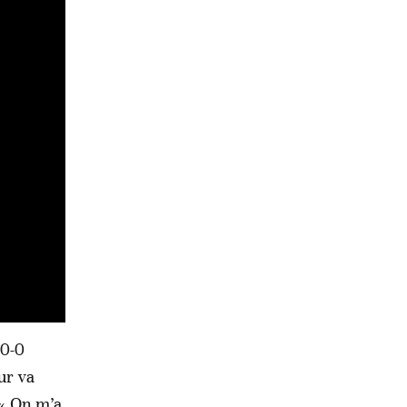
10-0
ur va
 « On m’a