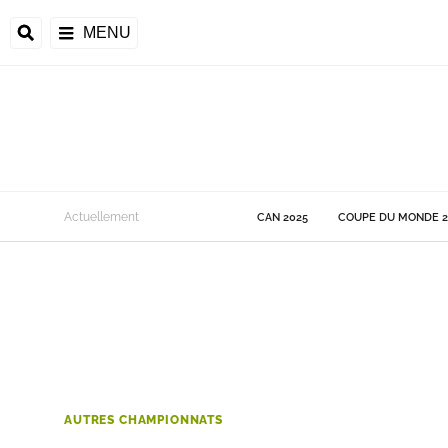
MENU
 Monde
Actuellement
CAN 2025
COUPE DU MONDE 2
ons de la CAF
frique
ons de l'UEFA
AUTRES CHAMPIONNATS