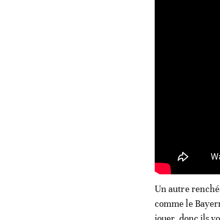
Un autre renchér
comme le Bayern l
jouer, donc ils v