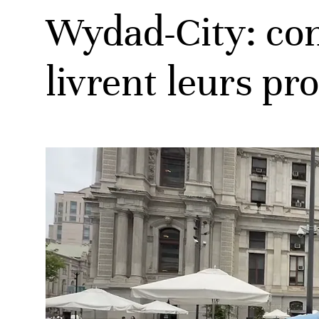
Wydad-City: con
livrent leurs pr
ats