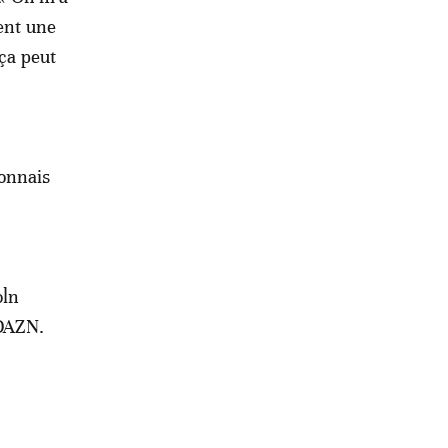
ment une
 ça peut
onnais
oln
 DAZN.