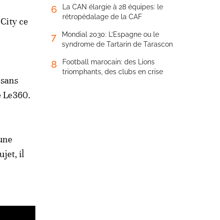
La CAN élargie à 28 équipes: le
6
rétropédalage de la CAF
City ce
Mondial 2030: L’Espagne ou le
7
syndrome de Tartarin de Tarascon
Football marocain: des Lions
8
triomphants, des clubs en crise
 sans
e Le360.
 une
jet, il