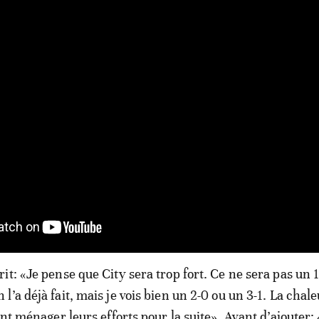
it: «Je pense que City sera trop fort. Ce ne sera pas un 
’a déjà fait, mais je vois bien un 2-0 ou un 3-1. La chale
ont ménager leurs efforts pour la suite». Avant d’ajouter: