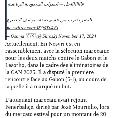
عااااااااجل — القنوات السعودية الرياضية :
النصر يقترب من حسم صفقة يوسف النصيري
pic.twitter.com/J5Q9TtJc6t
— Osama 🇸🇦 (@Siiros2)
November 17, 2024
Actuellement, En-Nesyri est en
rassemblement avec la sélection marocaine
pour les deux matchs contre le Gabon et le
Lesotho, dans le cadre des éliminatoires de
la CAN 2025. Il a disputé la première
rencontre face au Gabon (5-1), au cours de
laquelle il a marqué un but.
L’attaquant marocain avait rejoint
Fenerbahçe, dirigé par José Mourinho, lors
du mercato estival pour un montant de 20