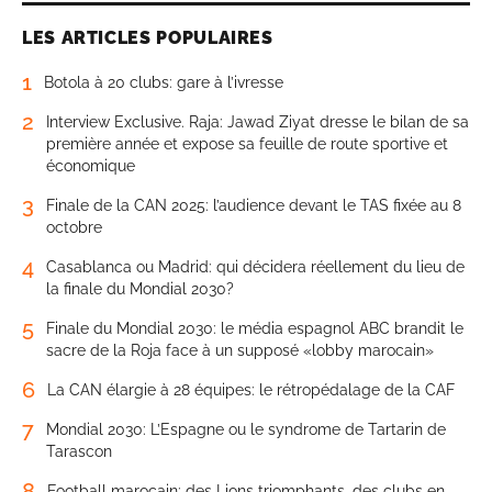
LES ARTICLES POPULAIRES
1
Botola à 20 clubs: gare à l’ivresse
2
Interview Exclusive. Raja: Jawad Ziyat dresse le bilan de sa
première année et expose sa feuille de route sportive et
économique
3
Finale de la CAN 2025: l’audience devant le TAS fixée au 8
octobre
4
Casablanca ou Madrid: qui décidera réellement du lieu de
la finale du Mondial 2030?
5
Finale du Mondial 2030: le média espagnol ABC brandit le
sacre de la Roja face à un supposé «lobby marocain»
6
La CAN élargie à 28 équipes: le rétropédalage de la CAF
7
Mondial 2030: L’Espagne ou le syndrome de Tartarin de
Tarascon
8
Football marocain: des Lions triomphants, des clubs en