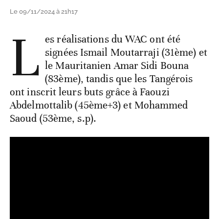
Le 09/11/2024 à 21h17
L
es réalisations du WAC ont été
signées Ismail Moutarraji (31ème) et
le Mauritanien Amar Sidi Bouna
(83ème), tandis que les Tangérois
ont inscrit leurs buts grâce à Faouzi
Abdelmottalib (45ème+3) et Mohammed
Saoud (53ème, s.p).