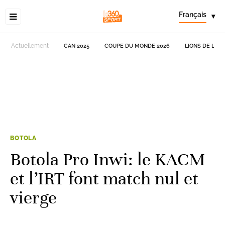
Français
▾
Actuellement
CAN 2025
COUPE DU MONDE 2026
LIONS DE L'AT
BOTOLA
Botola Pro Inwi: le KACM
et l’IRT font match nul et
vierge