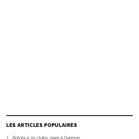
LES ARTICLES POPULAIRES
1
Botola à 20 clubs: gare à l’ivresse