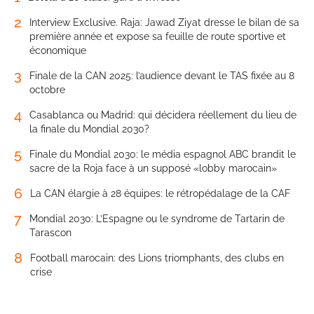
2
Interview Exclusive. Raja: Jawad Ziyat dresse le bilan de sa
première année et expose sa feuille de route sportive et
économique
3
Finale de la CAN 2025: l’audience devant le TAS fixée au 8
octobre
4
Casablanca ou Madrid: qui décidera réellement du lieu de
la finale du Mondial 2030?
5
Finale du Mondial 2030: le média espagnol ABC brandit le
sacre de la Roja face à un supposé «lobby marocain»
6
La CAN élargie à 28 équipes: le rétropédalage de la CAF
7
Mondial 2030: L’Espagne ou le syndrome de Tartarin de
Tarascon
8
Football marocain: des Lions triomphants, des clubs en
crise