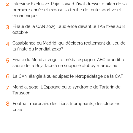
2
Interview Exclusive. Raja: Jawad Ziyat dresse le bilan de sa
première année et expose sa feuille de route sportive et
économique
3
Finale de la CAN 2025: l’audience devant le TAS fixée au 8
octobre
4
Casablanca ou Madrid: qui décidera réellement du lieu de
la finale du Mondial 2030?
5
Finale du Mondial 2030: le média espagnol ABC brandit le
sacre de la Roja face à un supposé «lobby marocain»
6
La CAN élargie à 28 équipes: le rétropédalage de la CAF
7
Mondial 2030: L’Espagne ou le syndrome de Tartarin de
Tarascon
8
Football marocain: des Lions triomphants, des clubs en
crise