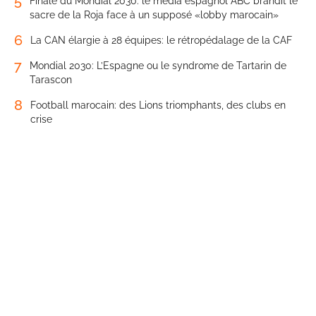
5
Finale du Mondial 2030: le média espagnol ABC brandit le
sacre de la Roja face à un supposé «lobby marocain»
6
La CAN élargie à 28 équipes: le rétropédalage de la CAF
7
Mondial 2030: L’Espagne ou le syndrome de Tartarin de
Tarascon
8
Football marocain: des Lions triomphants, des clubs en
crise