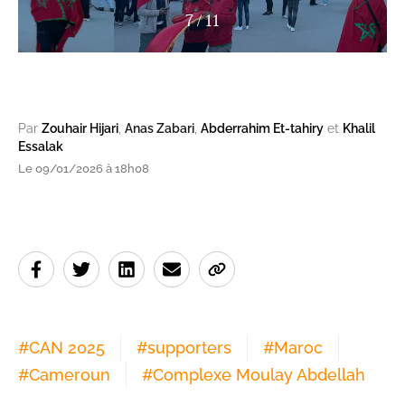
7
/
11
Par
Zouhair Hijari
,
Anas Zabari
,
Abderrahim Et-tahiry
et
Khalil
Essalak
Le 09/01/2026 à 18h08
#
CAN 2025
#
supporters
#
Maroc
#
Cameroun
#
Complexe Moulay Abdellah