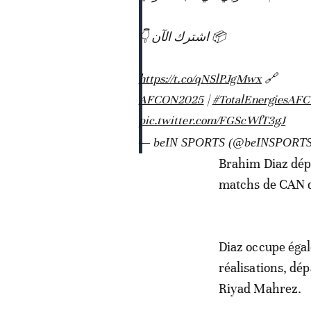
📦 اشترك الآن 👇
https://t.co/qNSlPJgMwx
🔗
|
#TotalEnergiesAF
pic.twitter.com/FGScWfT3gJ
— beIN SPORTS (@beINSPORT
Brahim Diaz dépa
matchs de CAN d
Diaz occupe égal
réalisations, dé
Riyad Mahrez.