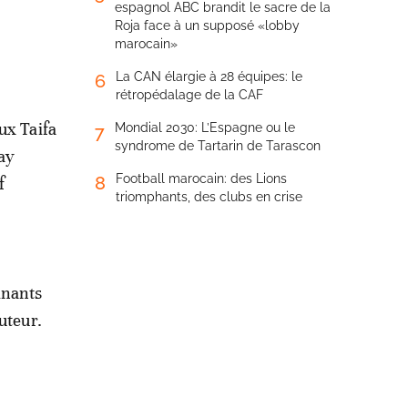
espagnol ABC brandit le sacre de la
Roja face à un supposé «lobby
marocain»
La CAN élargie à 28 équipes: le
6
rétropédalage de la CAF
aux Taifa
Mondial 2030: L’Espagne ou le
7
syndrome de Tartarin de Tarascon
ay
Football marocain: des Lions
8
f
triomphants, des clubs en crise
inants
uteur.