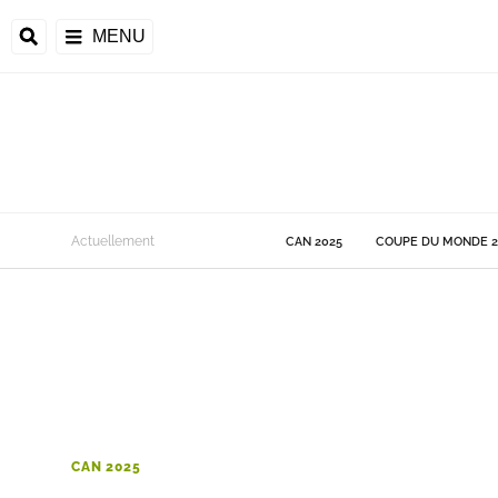
MENU
 Monde
Actuellement
CAN 2025
COUPE DU MONDE 2
ons de la CAF
frique
ons de l'UEFA
CAN 2025