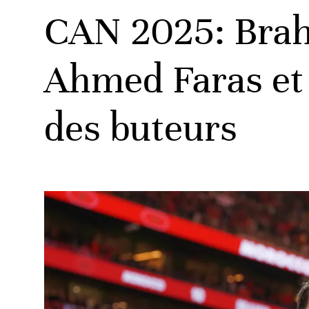
CAN 2025: Brahi
Ahmed Faras et 
ats
des buteurs