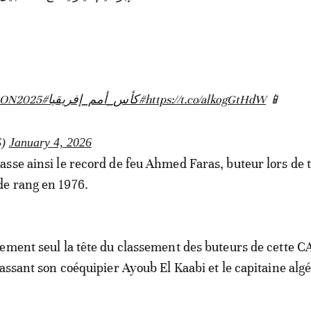
CON2025
#AFCON2025
#كأس_أمم_إفريقيا
https://t.co/alkogGtHdW
📱
S)
January 4, 2026
sse ainsi le record de feu Ahmed Faras, buteur lors de t
e rang en 1976.
ement seul la tête du classement des buteurs de cette C
passant son coéquipier Ayoub El Kaabi et le capitaine alg