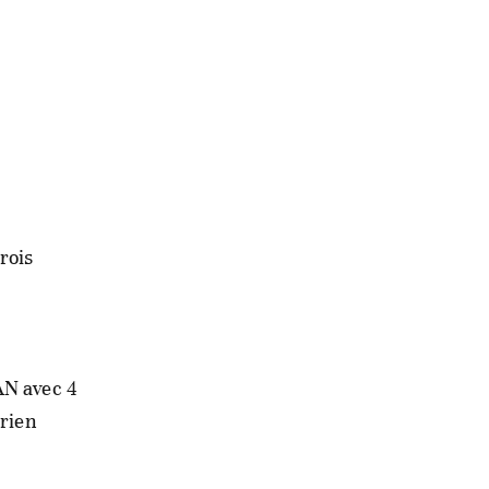
rois
AN avec 4
érien