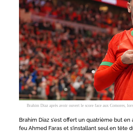
Brahim Diaz après avoir ouvert le score face aux Comores, lor
Brahim Diaz s’est offert un quatrième but en
feu Ahmed Faras et s’installant seul en tête