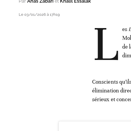
Par
Anas Zabari
et
Khalil Essalak
Le 03/01/2026 à 17h19
L
es
L
Moh
de 
dim
Conscients qu’ils
élimination dire
sérieux et conce