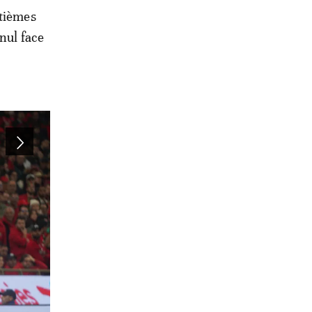
itièmes
nul face