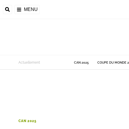
MENU
 Monde
Actuellement
CAN 2025
COUPE DU MONDE 2
ons de la CAF
frique
ons de l'UEFA
CAN 2025