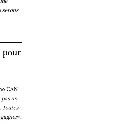
 une
s serons
t pour
une CAN
t pas un
. Toutes
 gagner».