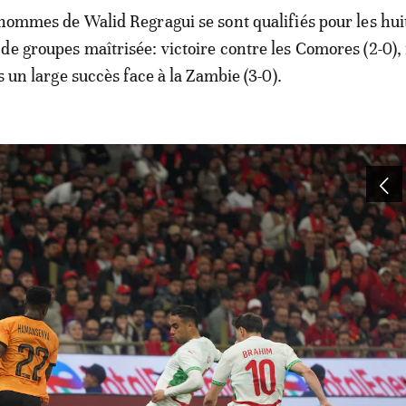
 hommes de Walid Regragui se sont qualifiés pour les hu
de groupes maîtrisée: victoire contre les Comores (2-0), 
is un large succès face à la Zambie (3-0).