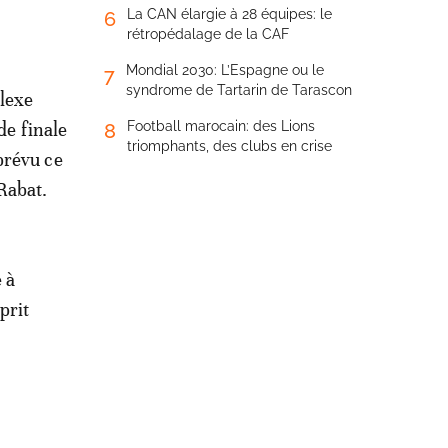
La CAN élargie à 28 équipes: le
6
rétropédalage de la CAF
Mondial 2030: L’Espagne ou le
7
syndrome de Tartarin de Tarascon
lexe
e finale
Football marocain: des Lions
8
triomphants, des clubs en crise
prévu ce
Rabat.
e à
prit