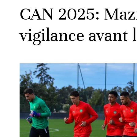
CAN 2025: Mazra
vigilance avant 
ats