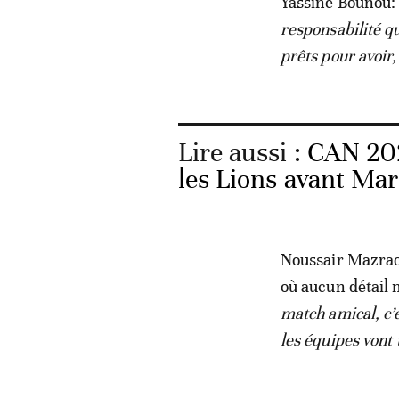
Yassine Bounou
responsabilité q
prêts pour avoir,
Lire aussi :
CAN 202
les Lions avant Ma
Noussair Mazraoui
où aucun détail 
match amical, c’
les équipes vont