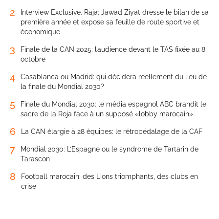
2
Interview Exclusive. Raja: Jawad Ziyat dresse le bilan de sa
première année et expose sa feuille de route sportive et
économique
3
Finale de la CAN 2025: l’audience devant le TAS fixée au 8
octobre
4
Casablanca ou Madrid: qui décidera réellement du lieu de
la finale du Mondial 2030?
5
Finale du Mondial 2030: le média espagnol ABC brandit le
sacre de la Roja face à un supposé «lobby marocain»
6
La CAN élargie à 28 équipes: le rétropédalage de la CAF
7
Mondial 2030: L’Espagne ou le syndrome de Tartarin de
Tarascon
8
Football marocain: des Lions triomphants, des clubs en
crise