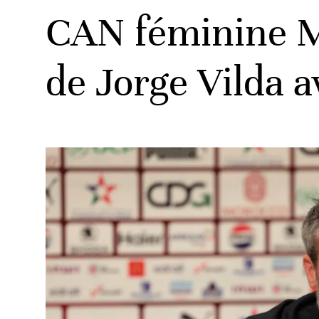
CAN féminine Ma
de Jorge Vilda 
ats