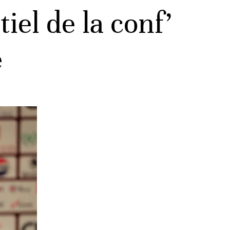
el de la conf’
e