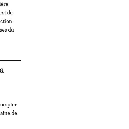
ière
est de
ection
ses du
a
 compter
caine de