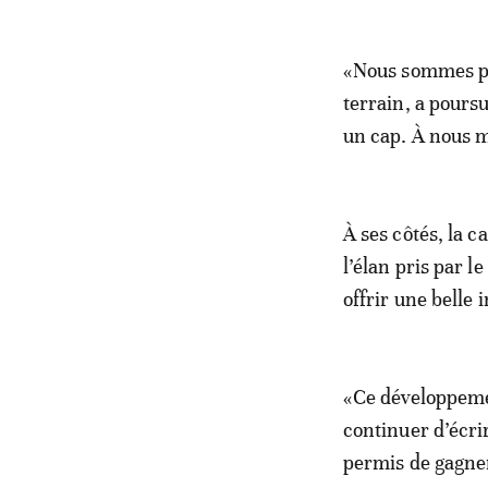
«Nous sommes prê
terrain, a pours
un cap. À nous m
À ses côtés, la 
l’élan pris par l
offrir une belle
«Ce développement
continuer d’écrir
permis de gagner