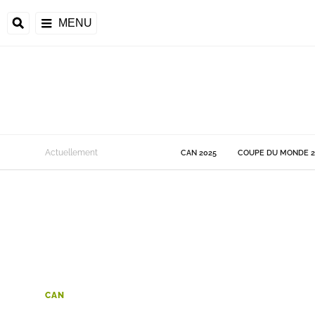
MENU
 Monde
Actuellement
CAN 2025
COUPE DU MONDE 2
ons de la CAF
frique
ons de l'UEFA
CAN