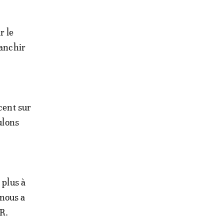
r le
ranchir
cent sur
ulons
 plus à
 nous a
R.