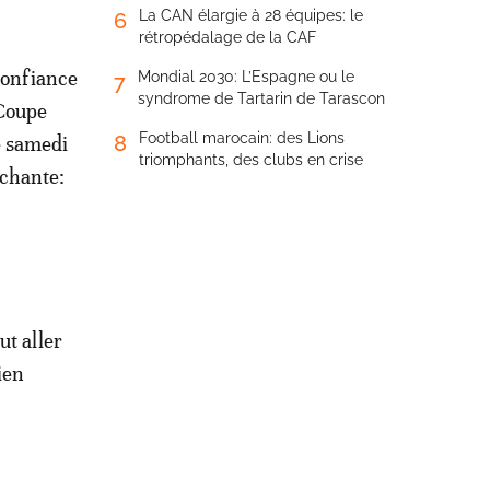
La CAN élargie à 28 équipes: le
6
rétropédalage de la CAF
 confiance
Mondial 2030: L’Espagne ou le
7
syndrome de Tartarin de Tarascon
 Coupe
Football marocain: des Lions
8
e samedi
triomphants, des clubs en crise
échante:
ut aller
ien