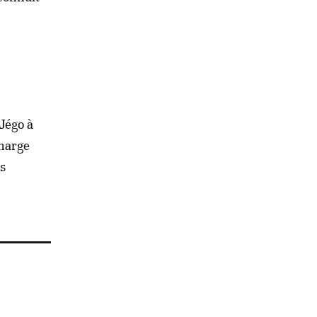
Jégo à
charge
es