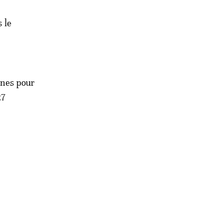
 le
ines pour
27