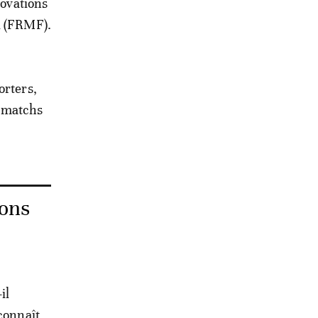
novations
l (FRMF).
orters,
s matchs
ions
il
 connaît