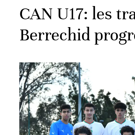
CAN U17: les tr
Berrechid progre
ats