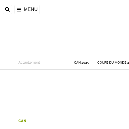
MENU
 Monde
Actuellement
CAN 2025
COUPE DU MONDE 2
ons de la CAF
frique
ons de l'UEFA
CAN