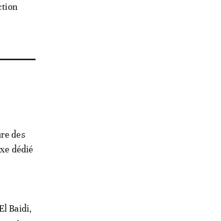
ction
ure des
exe dédié
El Baidi,