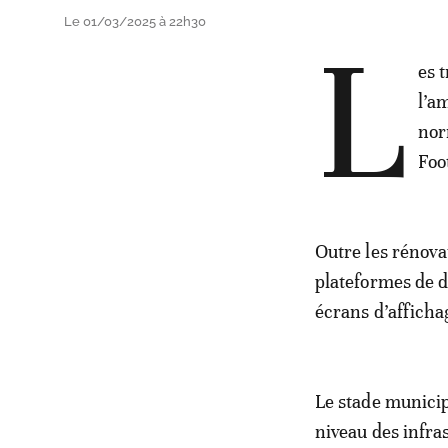
Le 01/03/2025 à 22h30
L
es 
l’a
nor
Foo
Outre les rénovat
plateformes de d
écrans d’afficha
Le stade municip
niveau des infra