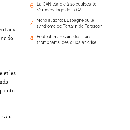
La CAN élargie à 28 équipes: le
6
rétropédalage de la CAF
Mondial 2030: L’Espagne ou le
7
syndrome de Tartarin de Tarascon
ent aux
Football marocain: des Lions
8
ine de
triomphants, des clubs en crise
e et les
ands
pointe.
rs au