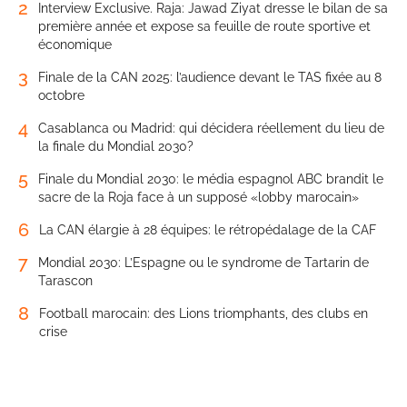
2
Interview Exclusive. Raja: Jawad Ziyat dresse le bilan de sa
première année et expose sa feuille de route sportive et
économique
3
Finale de la CAN 2025: l’audience devant le TAS fixée au 8
octobre
4
Casablanca ou Madrid: qui décidera réellement du lieu de
la finale du Mondial 2030?
5
Finale du Mondial 2030: le média espagnol ABC brandit le
sacre de la Roja face à un supposé «lobby marocain»
6
La CAN élargie à 28 équipes: le rétropédalage de la CAF
7
Mondial 2030: L’Espagne ou le syndrome de Tartarin de
Tarascon
8
Football marocain: des Lions triomphants, des clubs en
crise