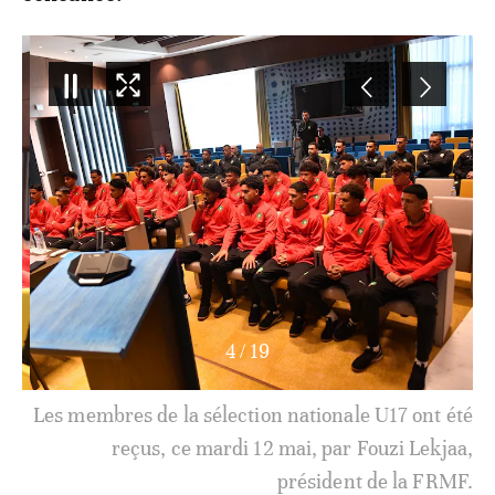
4
/
19
Les membres de la sélection nationale U17 ont été
reçus, ce mardi 12 mai, par Fouzi Lekjaa,
président de la FRMF.