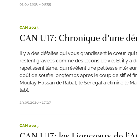
01.06.2026 - 08:55
CAN 2025
CAN U17: Chronique d’une dér
Il y a des défaites qui vous grandissent le cœur, qui 
restent gravées comme des leçons de vie. Et il y a d
rapetissent l’âme, qui révèlent une petitesse intérieur
goût de soufre longtemps après le coup de sifflet fina
Moulay Hassan de Rabat, le Sénégal a éliminé le Maro
tab).
29.05.2026 - 17:27
CAN 2025
CAN U17: les Lionceaux de l’A