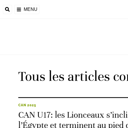
MENU
 Monde
ons de la CAF
frique
Tous les articles c
ons de l'UEFA
CAN 2025
CAN U17: les Lionceaux s’incli
l’Égypte et terminent au pied