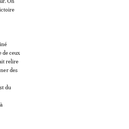
pur. On
ictoire
tiné
le de ceux
it relire
nner des
st du
 à