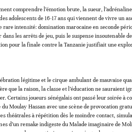
ment comprendre l’émotion brute, la sueur, l’adrénaline
des adolescents de 16-17 ans qui viennent de vivre un a
e rare intensité: domination marocaine en seconde péri
 dans les arrêts de jeu, puis le suspense insoutenable de
tion pour la finale contre la Tanzanie justifiait une explo
ébration légitime et le cirque ambulant de mauvaise quali
ère que la raison, la classe et l’éducation ne sauraient i
ter. Certains joueurs sénégalais ont passé leur soirée à 
e du Moulay Hassan avec une scène de provocation gratui
es théâtrales à répétition dès le moindre contact, simul
nes d’un remake indigeste du Malade imaginaire de Mol