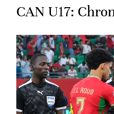
CAN U17: Chron
ats