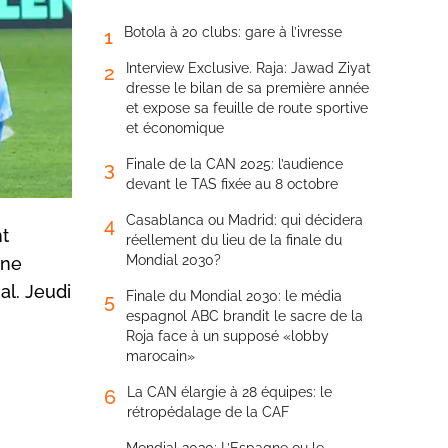
Botola à 20 clubs: gare à l’ivresse
1
Interview Exclusive. Raja: Jawad Ziyat
2
dresse le bilan de sa première année
et expose sa feuille de route sportive
et économique
Finale de la CAN 2025: l’audience
3
devant le TAS fixée au 8 octobre
Casablanca ou Madrid: qui décidera
4
nt
réellement du lieu de la finale du
Mondial 2030?
une
al. Jeudi
Finale du Mondial 2030: le média
5
espagnol ABC brandit le sacre de la
Roja face à un supposé «lobby
marocain»
La CAN élargie à 28 équipes: le
6
rétropédalage de la CAF