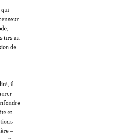
 qui
scenseur
ode,
s tirs au
sion de
té, il
gnorer
confondre
te et
ations
ière –