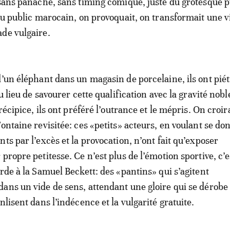
 sans panache, sans timing comique, juste du grotesque 
 au public marocain, on provoquait, on transformait une v
de vulgaire.
d’un éléphant dans un magasin de porcelaine, ils ont pié
Au lieu de savourer cette qualification avec la gravité nob
précipice, ils ont préféré l’outrance et le mépris. On croira
ontaine revisitée: ces «petits» acteurs, en voulant se do
ts par l’excès et la provocation, n’ont fait qu’exposer
propre petitesse. Ce n’est plus de l’émotion sportive, c’e
rde à la Samuel Beckett: des «pantins» qui s’agitent
ans un vide de sens, attendant une gloire qui se dérobe
nlisent dans l’indécence et la vulgarité gratuite.