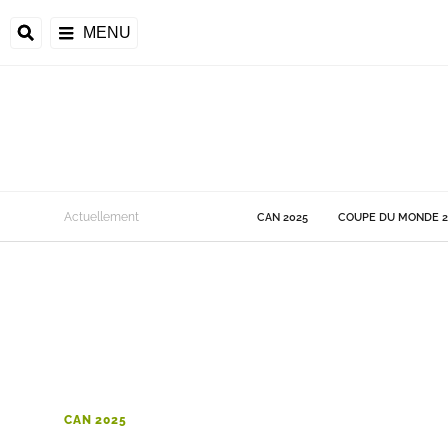
MENU
 Monde
Actuellement
CAN 2025
COUPE DU MONDE 2
ons de la CAF
frique
ons de l'UEFA
CAN 2025