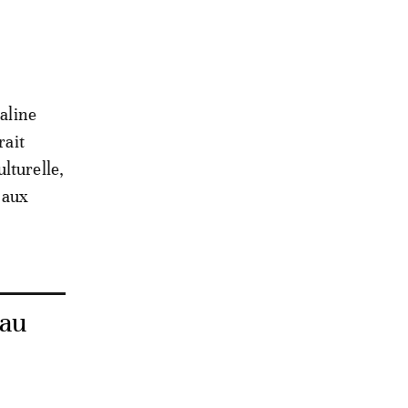
naline
rait
lturelle,
s aux
 au