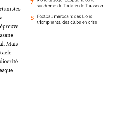
Mondial 2030: L’Espagne ou le
7
syndrome de Tartarin de Tarascon
rtunistes
la
Football marocain: des Lions
8
triomphants, des clubs en crise
’épreuve
Assane
al. Mais
ctacle
diocrité
resque