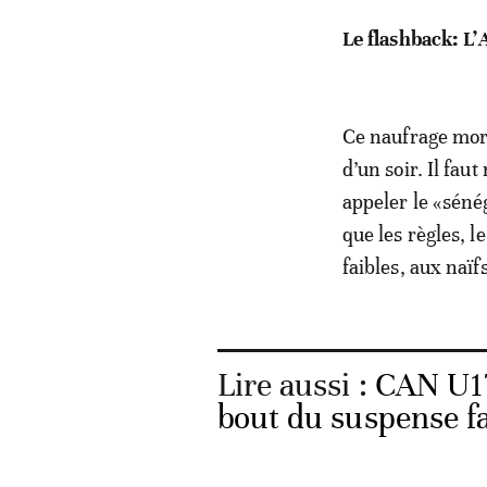
Le flashback: L
Ce naufrage moral
d’un soir. Il fau
appeler le «séné
que les règles, l
faibles, aux naïf
Lire aussi :
CAN U17
bout du suspense f