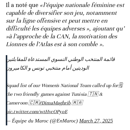
Il a noté que
«l’équipe nationale féminine est
capable de diversifier son jeu, notamment
sur la ligne offensive et peut mettre en
difficulté les équipes adverses », ajoutant qu’
»à l’approche de la CAN, la motivation des
Lionnes de l’Atlas est à son comble ».
قائمة المنتخب الوطني النسوي المستدعاة للمقابلتين
الوديتين أمام منتخبي تونس و الكاميرون
🗒️Squad list of our Women's National Team called up for
the two friendly games against Tunisia 🇹🇳 &
Cameroon 🇨🇲
#DimaMaghrib
🇲🇦
pic.twitter.com/wtHvcOPyoE
— Équipe du Maroc (@EnMaroc)
March 27, 2025