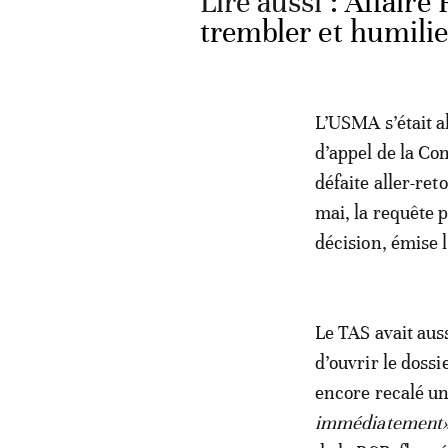
Lire aussi :
Affaire 
trembler et humili
L’USMA s’était 
d’appel de la Con
défaite aller-ret
mai, la requête 
décision, émise l
Le TAS avait aus
d’ouvrir le doss
encore recalé un
immédiatement