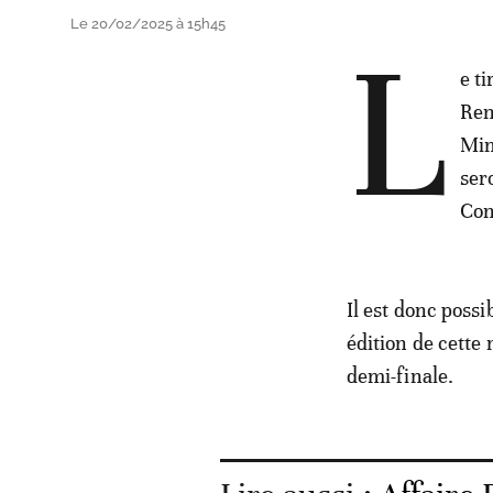
Le 20/02/2025 à 15h45
L
e t
Ren
Mim
ser
Con
Il est donc poss
édition de cette
demi-finale.