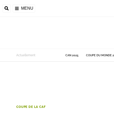
MENU
 Monde
Actuellement
CAN 2025
COUPE DU MONDE 2
ons de la CAF
frique
ons de l'UEFA
COUPE DE LA CAF