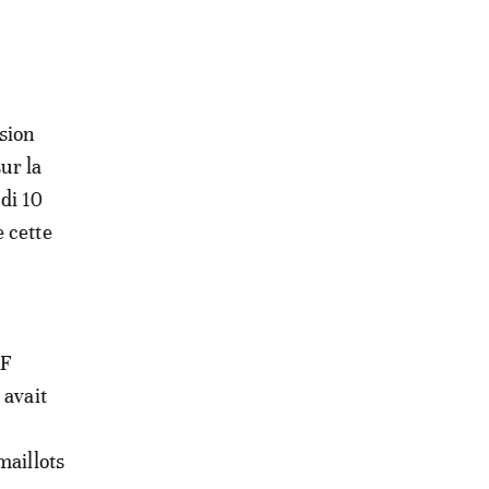
sion
ur la
edi 10
 cette
AF
 avait
maillots