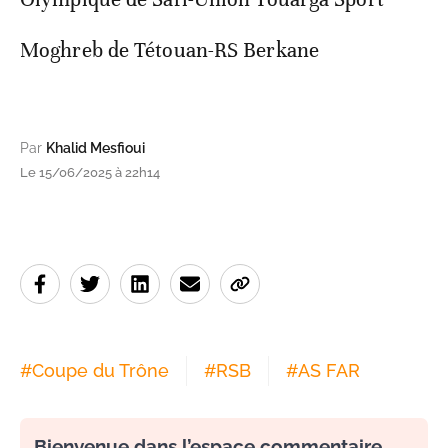
Moghreb de Tétouan-RS Berkane
Par
Khalid Mesfioui
Le 15/06/2025 à 22h14
#
Coupe du Trône
#
RSB
#
AS FAR
Bienvenue dans l’espace commentaire