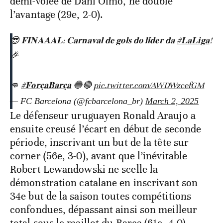
demi-volée de Dani Olmo, ne double
l’avantage (29e, 2-0).
😎 𝐅𝐈𝐍𝐀𝐀𝐀𝐋: 𝐂𝐚𝐫𝐧𝐚𝐯𝐚𝐥 𝐝𝐞 𝐠𝐨𝐥𝐬 𝐝𝐨 𝐥𝐢́𝐝𝐞𝐫 𝐝𝐚
#𝐋𝐚𝐋𝐢𝐠𝐚
!
🎉
👊
#𝐅𝐨𝐫𝐜̧𝐚𝐁𝐚𝐫𝐜̧𝐚
🔵🔴
pic.twitter.com/AWDWzcefGM
— FC Barcelona (@fcbarcelona_br)
March 2, 2025
Le défenseur uruguayen Ronald Araujo a
ensuite creusé l’écart en début de seconde
période, inscrivant un but de la tête sur
corner (56e, 3-0), avant que l’inévitable
Robert Lewandowski ne scelle la
démonstration catalane en inscrivant son
34e but de la saison toutes compétitions
confondues, dépassant ainsi son meilleur