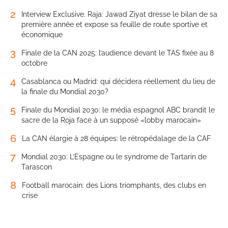
2
Interview Exclusive. Raja: Jawad Ziyat dresse le bilan de sa
première année et expose sa feuille de route sportive et
économique
3
Finale de la CAN 2025: l’audience devant le TAS fixée au 8
octobre
4
Casablanca ou Madrid: qui décidera réellement du lieu de
la finale du Mondial 2030?
5
Finale du Mondial 2030: le média espagnol ABC brandit le
sacre de la Roja face à un supposé «lobby marocain»
6
La CAN élargie à 28 équipes: le rétropédalage de la CAF
7
Mondial 2030: L’Espagne ou le syndrome de Tartarin de
Tarascon
8
Football marocain: des Lions triomphants, des clubs en
crise