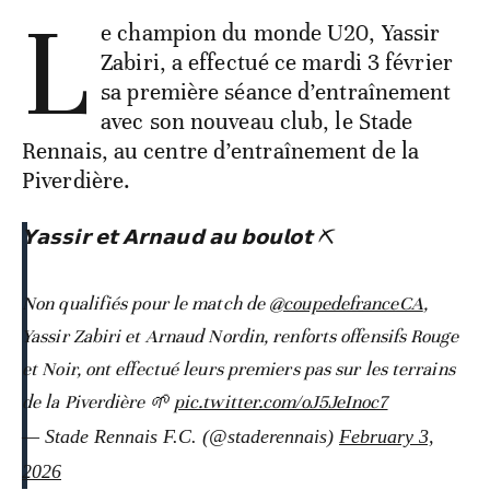
L
e champion du monde U20, Yassir
Zabiri, a effectué ce mardi 3 février
sa première séance d’entraînement
avec son nouveau club, le Stade
Rennais, au centre d’entraînement de la
Piverdière.
𝗬𝗮𝘀𝘀𝗶𝗿 𝗲𝘁 𝗔𝗿𝗻𝗮𝘂𝗱 𝗮𝘂 𝗯𝗼𝘂𝗹𝗼𝘁 ⛏️
Non qualifiés pour le match de
@coupedefranceCA
,
Yassir Zabiri et Arnaud Nordin, renforts offensifs Rouge
et Noir, ont effectué leurs premiers pas sur les terrains
de la Piverdière 🌱
pic.twitter.com/oJ5JeInoc7
— Stade Rennais F.C. (@staderennais)
February 3,
2026