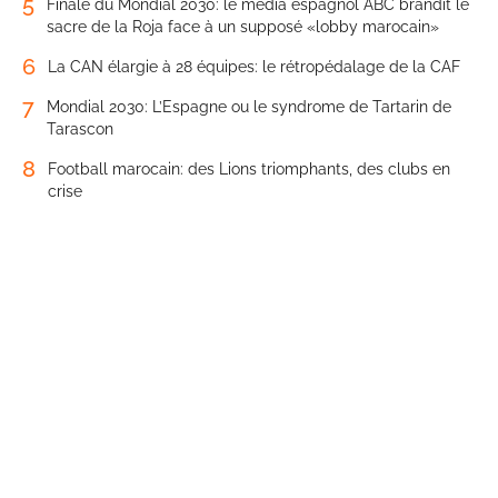
5
Finale du Mondial 2030: le média espagnol ABC brandit le
sacre de la Roja face à un supposé «lobby marocain»
6
La CAN élargie à 28 équipes: le rétropédalage de la CAF
7
Mondial 2030: L’Espagne ou le syndrome de Tartarin de
Tarascon
8
Football marocain: des Lions triomphants, des clubs en
crise