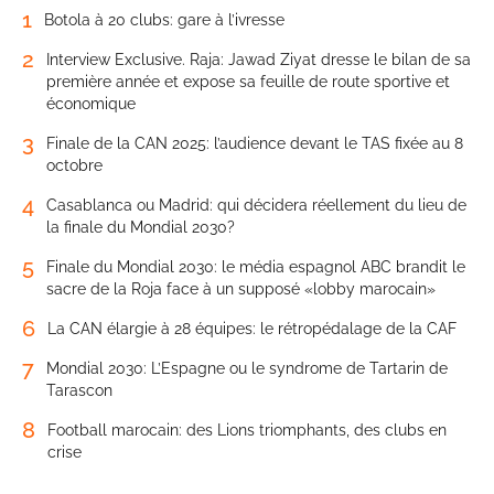
1
Botola à 20 clubs: gare à l’ivresse
2
Interview Exclusive. Raja: Jawad Ziyat dresse le bilan de sa
première année et expose sa feuille de route sportive et
économique
3
Finale de la CAN 2025: l’audience devant le TAS fixée au 8
octobre
4
Casablanca ou Madrid: qui décidera réellement du lieu de
la finale du Mondial 2030?
5
Finale du Mondial 2030: le média espagnol ABC brandit le
sacre de la Roja face à un supposé «lobby marocain»
6
La CAN élargie à 28 équipes: le rétropédalage de la CAF
7
Mondial 2030: L’Espagne ou le syndrome de Tartarin de
Tarascon
8
Football marocain: des Lions triomphants, des clubs en
crise