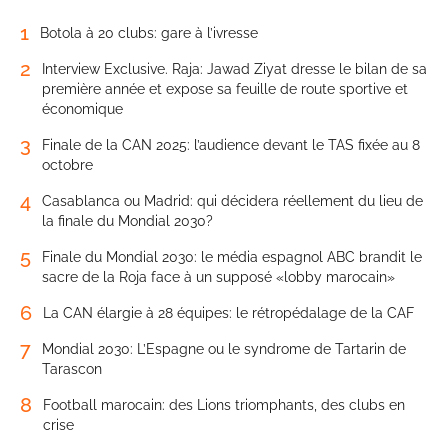
1
Botola à 20 clubs: gare à l’ivresse
2
Interview Exclusive. Raja: Jawad Ziyat dresse le bilan de sa
première année et expose sa feuille de route sportive et
économique
3
Finale de la CAN 2025: l’audience devant le TAS fixée au 8
octobre
4
Casablanca ou Madrid: qui décidera réellement du lieu de
la finale du Mondial 2030?
5
Finale du Mondial 2030: le média espagnol ABC brandit le
sacre de la Roja face à un supposé «lobby marocain»
6
La CAN élargie à 28 équipes: le rétropédalage de la CAF
7
Mondial 2030: L’Espagne ou le syndrome de Tartarin de
Tarascon
8
Football marocain: des Lions triomphants, des clubs en
crise