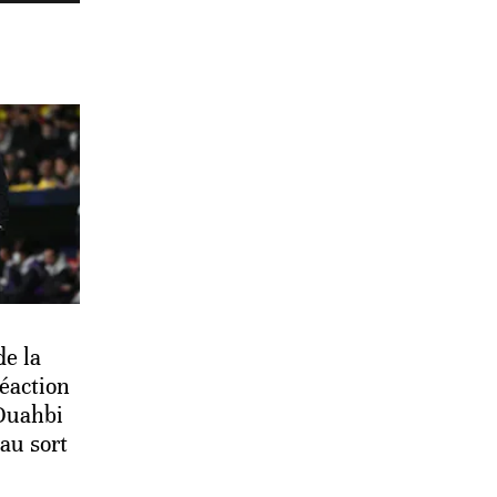
de la
éaction
Ouahbi
 au sort