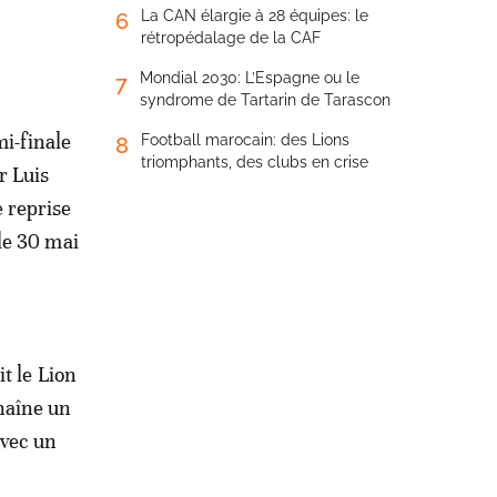
La CAN élargie à 28 équipes: le
6
rétropédalage de la CAF
Mondial 2030: L’Espagne ou le
7
syndrome de Tartarin de Tarascon
mi-finale
Football marocain: des Lions
8
triomphants, des clubs en crise
r Luis
e reprise
 le 30 mai
t le Lion
chaîne un
avec un