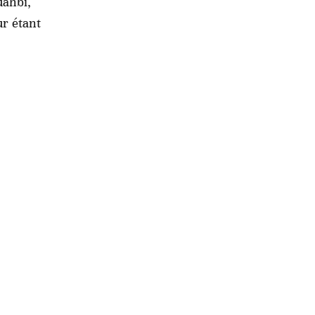
uahbi,
r étant