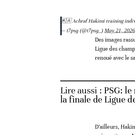
🇲🇦 Achraf Hakimi training indiv
— t7psg (@t7psg_)
May 21, 2026
Des images rass
Ligue des champi
renoué avec le s
Lire aussi :
PSG: le
la finale de Ligue
D’ailleurs, Hakim