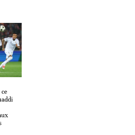
 ce
uaddi
aux
s