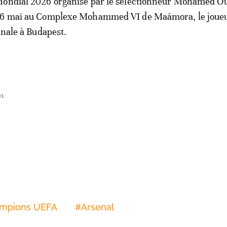
Mondial 2026 organisé par le sélectionneur Mohamed O
26 mai au Complexe Mohammed VI de Maâmora, le joueu
inale à Budapest.
01
ampions UEFA
#
Arsenal