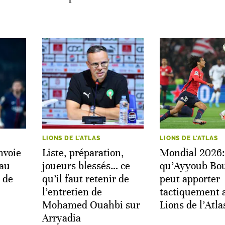
LIONS DE L'ATLAS
LIONS DE L'ATLAS
nvoie
Liste, préparation,
Mondial 2026:
 au
joueurs blessés… ce
qu’Ayyoub Bo
 de
qu’il faut retenir de
peut apporter
l’entretien de
tactiquement 
Mohamed Ouahbi sur
Lions de l’Atla
Arryadia