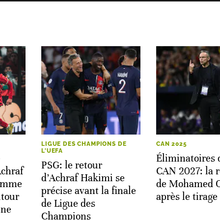
LIGUE DES CHAMPIONS DE
CAN 2025
L'UEFA
e
Éliminatoires 
PSG: le retour
chraf
CAN 2027: la r
d’Achraf Hakimi se
lamme
de Mohamed 
précise avant la finale
utour
après le tirage
de Ligue des
ine
Champions