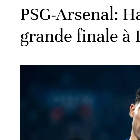
PSG-Arsenal: Ha
grande finale à
ats