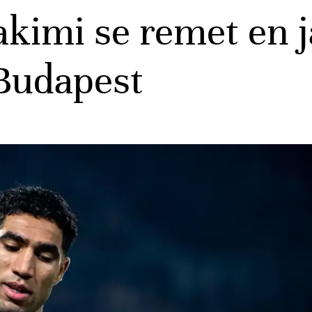
kimi se remet en j
 Budapest