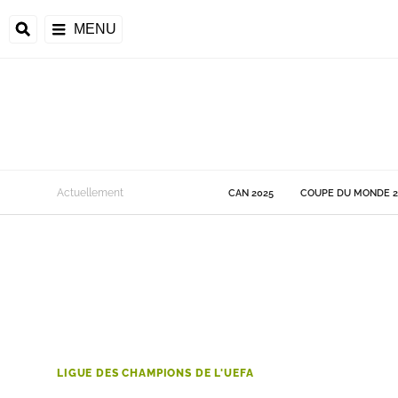
MENU
 Monde
Actuellement
CAN 2025
COUPE DU MONDE 2
ons de la CAF
frique
ons de l'UEFA
LIGUE DES CHAMPIONS DE L'UEFA