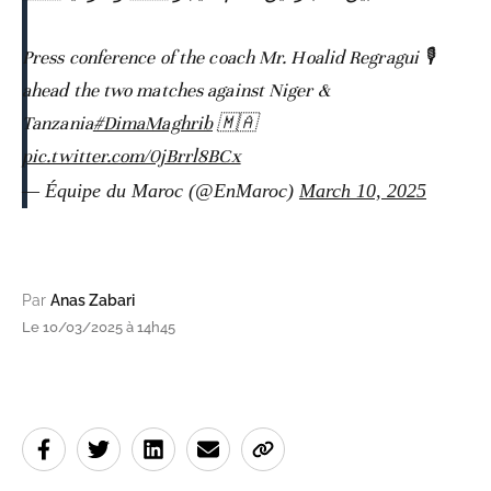
🎙️ Press conference of the coach Mr. Hoalid Regragui
ahead the two matches against Niger &
Tanzania
#DimaMaghrib
🇲🇦
pic.twitter.com/0jBrrl8BCx
— Équipe du Maroc (@EnMaroc)
March 10, 2025
Par
Anas Zabari
Le 10/03/2025 à 14h45