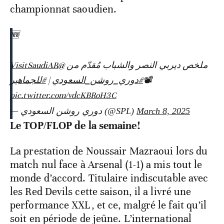
championnat saoudien.
🆕
@VisitSaudiAR
ملخص ديربي النصر والشباب مُقدّم من
#للجماهير
|
#دوري_روشن_السعودي
📽️
pic.twitter.com/vdcKBRoH3C
— دوري روشن السعودي (@SPL)
March 8, 2025
Le TOP/FLOP de la semaine!
La prestation de Noussair Mazraoui lors du
match nul face à Arsenal (1-1) a mis tout le
monde d’accord. Titulaire indiscutable avec
les Red Devils cette saison, il a livré une
performance XXL, et ce, malgré le fait qu’il
soit en période de jeûne. L’international