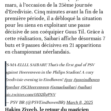
mars, à l’occasion de la 25ème journée
d’Eredivisie. Cinq minutes avant la fin de la
première période, il a débloqué la situation
pour les siens en exploitant une passe
décisive de son coéquipier Guus Til. Grâce à
cette réalisation, Saibari affiche désormais 7
buts et 9 passes décisives en 21 apparitions
en championnat néerlandais.
IS-MA-ELLLL SAIBARI! That's the first goal of PSV
against Heerenveen in the Philips Stadion! A cozy
Eredivisie evening in Eindhoven!
#psv
#psveindhoven
#psvher
#SCHeerenveen
#ismaelsaibari
#saibari
pic.twitter.com/0ID2fIgPNV
— PSV BR (@PSVEindhovenBR)
March 8, 2025
Hakim Ziyech, le retour du magicien