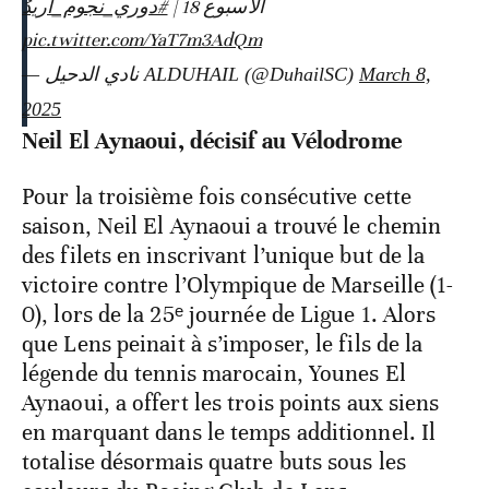
الاسبوع 18 |
#دوري_نجوم_أريدُ
pic.twitter.com/YaT7m3AdQm
— نادي الدحيل ALDUHAIL (@DuhailSC)
March 8,
2025
Neil El Aynaoui, décisif au Vélodrome
Pour la troisième fois consécutive cette
saison, Neil El Aynaoui a trouvé le chemin
des filets en inscrivant l’unique but de la
victoire contre l’Olympique de Marseille (1-
0), lors de la 25ᵉ journée de Ligue 1. Alors
que Lens peinait à s’imposer, le fils de la
légende du tennis marocain, Younes El
Aynaoui, a offert les trois points aux siens
en marquant dans le temps additionnel. Il
totalise désormais quatre buts sous les