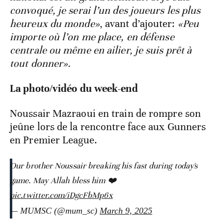
convoqué, je serai l’un des joueurs les plus
heureux du monde»
, avant d’ajouter:
«Peu
importe où l’on me place, en défense
centrale ou même en ailier, je suis prêt à
tout donner».
La photo/vidéo du week-end
Noussair Mazraoui en train de rompre son
jeûne lors de la rencontre face aux Gunners
en Premier League.
Our brother Noussair breaking his fast during today's
game. May Allah bless him ❤️
pic.twitter.com/iDgcFbMp6x
— MUMSC (@mum_sc)
March 9, 2025