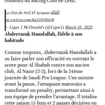
couleurs du Racing Club de Lens.
La clim de Neil El Aynaoui 🥶🥶
pic.twitter.com/Ka7JNNbj0B
— Ligue 1 McDonald's (@Ligue1)
March 10, 2025
Abderrazak Hamdallah, fidèle à son
habitude
Comme toujours, Abderrazak Hamdallah a
su faire parler son efficacité en ouvrant le
score pour Al Shabab contre son ancien
club, Al Nassr (2-2), lors de la 24ème
journée de Saudi Pro League. Une minute
avant la pause, l’attaquant marocain a
transformé un penalty, permettant ainsi à
son équipe de prendre l’avantage. Il totalise
cette saison 15 buts et 2 passes décisives en