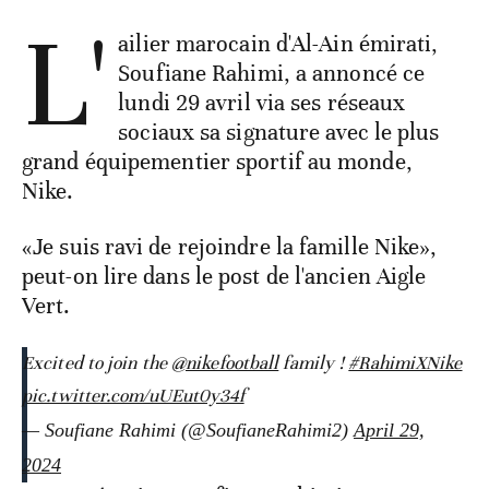
L'
ailier marocain d'Al-Ain émirati,
Soufiane Rahimi, a annoncé ce
lundi 29 avril via ses réseaux
sociaux sa signature avec le plus
grand équipementier sportif au monde,
Nike.
«Je suis ravi de rejoindre la famille Nike»,
peut-on lire dans le post de l'ancien Aigle
Vert.
Excited to join the
@nikefootball
family !
#RahimiXNike
pic.twitter.com/uUEut0y34f
— Soufiane Rahimi (@SoufianeRahimi2)
April 29,
2024