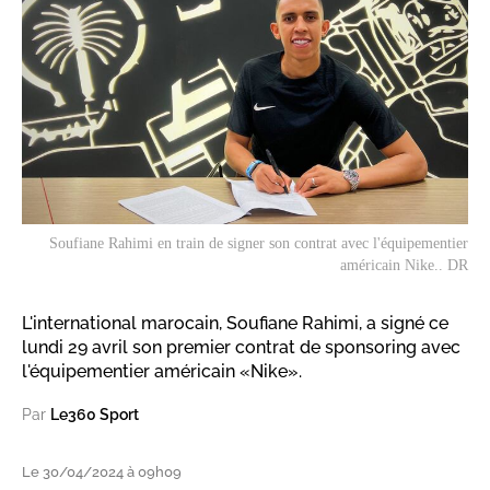
Soufiane Rahimi en train de signer son contrat avec l'équipementier
américain
Nike
.. DR
L'international marocain, Soufiane Rahimi, a signé ce
lundi 29 avril son premier contrat de sponsoring avec
l'équipementier américain «Nike».
Par
Le360 Sport
Le 30/04/2024 à 09h09