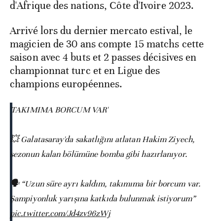
d'Afrique des nations, Côte d'Ivoire 2023.
Arrivé lors du dernier mercato estival, le
magicien de 30 ans compte 15 matchs cette
saison avec 4 buts et 2 passes décisives en
championnat turc et en Ligue des
champions européennes.
'TAKIMIMA BORCUM VAR'
💥 Galatasaray'da sakatlığını atlatan Hakim Ziyech,
sezonun kalan bölümüne bomba gibi hazırlanıyor.
🗣️ “Uzun süre ayrı kaldım, takımıma bir borcum var.
Şampiyonluk yarışına katkıda bulunmak istiyorum”
pic.twitter.com/Jd4zv96zWj