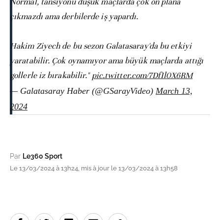
Normal, tansiyonu düşük maçlarda çok ön plana
çıkmazdı ama derbilerde iş yapardı.
Hakim Ziyech de bu sezon Galatasaray'da bu etkiyi
yaratabilir. Çok oynamıyor ama büyük maçlarda attığı
gollerle iz bırakabilir."
pic.twitter.com/7DfIl0X6RM
— Galatasaray Haber (@GSarayVideo)
March 13,
2024
Par
Le360 Sport
Le 13/03/2024 à 13h24, mis à jour le 13/03/2024 à 13h58