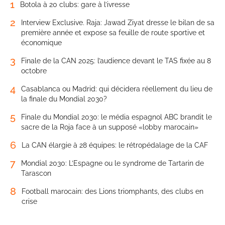
1
Botola à 20 clubs: gare à l’ivresse
2
Interview Exclusive. Raja: Jawad Ziyat dresse le bilan de sa
première année et expose sa feuille de route sportive et
économique
3
Finale de la CAN 2025: l’audience devant le TAS fixée au 8
octobre
4
Casablanca ou Madrid: qui décidera réellement du lieu de
la finale du Mondial 2030?
5
Finale du Mondial 2030: le média espagnol ABC brandit le
sacre de la Roja face à un supposé «lobby marocain»
6
La CAN élargie à 28 équipes: le rétropédalage de la CAF
7
Mondial 2030: L’Espagne ou le syndrome de Tartarin de
Tarascon
8
Football marocain: des Lions triomphants, des clubs en
crise