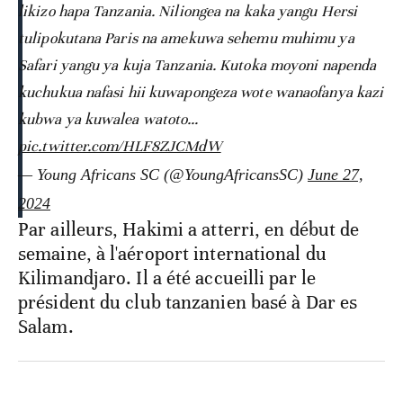
likizo hapa Tanzania. Niliongea na kaka yangu Hersi
tulipokutana Paris na amekuwa sehemu muhimu ya
Safari yangu ya kuja Tanzania. Kutoka moyoni napenda
kuchukua nafasi hii kuwapongeza wote wanaofanya kazi
kubwa ya kuwalea watoto…
pic.twitter.com/HLF8ZJCMdW
— Young Africans SC (@YoungAfricansSC)
June 27,
2024
Par ailleurs, Hakimi a atterri, en début de
semaine, à l'aéroport international du
Kilimandjaro. Il a été accueilli par le
président du club tanzanien basé à Dar es
Salam.