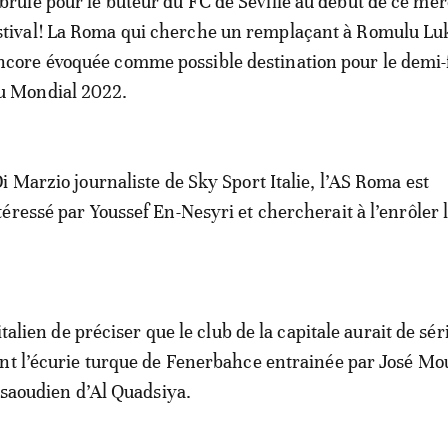
 brûle pour le buteur du FC de Séville au début de ce me
stival! La Roma qui cherche un remplaçant à Romulu Lu
ncore évoquée comme possible destination pour le demi-f
u Mondial 2022.
i Marzio journaliste de Sky Sport Italie, l’AS Roma est
éressé par Youssef En-Nesyri et chercherait à l’enrôler 
 italien de préciser que le club de la capitale aurait de sé
nt l’écurie turque de Fenerbahce entrainée par José M
b saoudien d’Al Quadsiya.