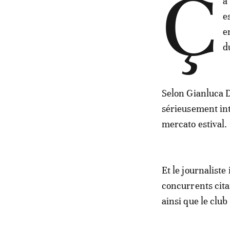
Ç
a
e
e
d
Selon Gianluca D
sérieusement int
mercato estival.
Et le journaliste
concurrents cita
ainsi que le clu