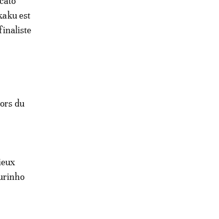
rcato
kaku est
inaliste
lors du
rieux
ourinho