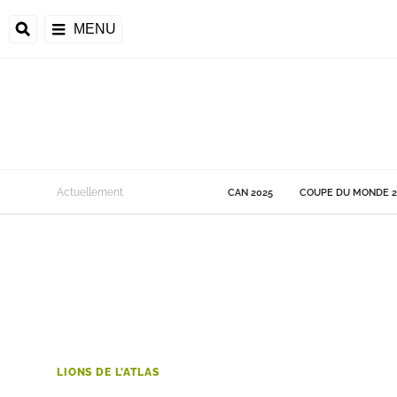
MENU
 Monde
Actuellement
CAN 2025
COUPE DU MONDE 2
ons de la CAF
frique
ons de l'UEFA
LIONS DE L'ATLAS