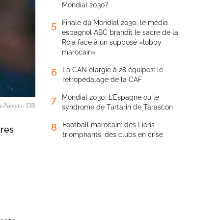
Mondial 2030?
Finale du Mondial 2030: le média
5
espagnol ABC brandit le sacre de la
Roja face à un supposé «lobby
marocain»
La CAN élargie à 28 équipes: le
6
rétropédalage de la CAF
Mondial 2030: L’Espagne ou le
7
n-Nesyri. DR
syndrome de Tartarin de Tarascon
Football marocain: des Lions
8
tres
triomphants, des clubs en crise