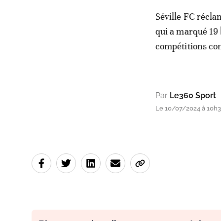
Séville FC récla
qui a marqué 19 
compétitions con
Par
Le360 Sport
Le 10/07/2024 à 10h