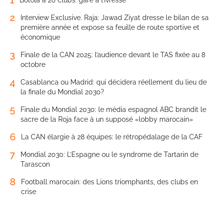
1
Botola à 20 clubs: gare à l’ivresse
2
Interview Exclusive. Raja: Jawad Ziyat dresse le bilan de sa
première année et expose sa feuille de route sportive et
économique
3
Finale de la CAN 2025: l’audience devant le TAS fixée au 8
octobre
4
Casablanca ou Madrid: qui décidera réellement du lieu de
la finale du Mondial 2030?
5
Finale du Mondial 2030: le média espagnol ABC brandit le
sacre de la Roja face à un supposé «lobby marocain»
6
La CAN élargie à 28 équipes: le rétropédalage de la CAF
7
Mondial 2030: L’Espagne ou le syndrome de Tartarin de
Tarascon
8
Football marocain: des Lions triomphants, des clubs en
crise