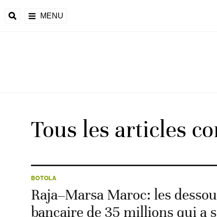
MENU
 Monde
ons de la CAF
frique
Tous les articles c
ons de l'UEFA
BOTOLA
Raja–Marsa Maroc: les dessou
bancaire de 35 millions qui a s