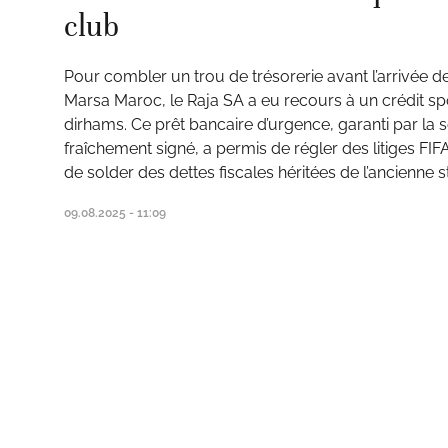
club
Pour combler un trou de trésorerie avant l’arrivée d
Marsa Maroc, le Raja SA a eu recours à un crédit sp
dirhams. Ce prêt bancaire d’urgence, garanti par la s
ats
fraîchement signé, a permis de régler des litiges FIF
de solder des dettes fiscales héritées de l’ancienne s
09.08.2025 - 11:09