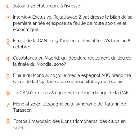
1
Botola à 20 clubs: gare à l’ivresse
2
Interview Exclusive. Raja: Jawad Ziyat dresse le bilan de sa
première année et expose sa feuille de route sportive et
économique
3
Finale de la CAN 2025: l’audience devant le TAS fixée au 8
octobre
4
Casablanca ou Madrid: qui décidera réellement du lieu de
la finale du Mondial 2030?
5
Finale du Mondial 2030: le média espagnol ABC brandit le
sacre de la Roja face à un supposé «lobby marocain»
6
La CAN élargie à 28 équipes: le rétropédalage de la CAF
7
Mondial 2030: L’Espagne ou le syndrome de Tartarin de
Tarascon
8
Football marocain: des Lions triomphants, des clubs en
crise