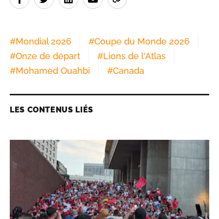
#
Mondial 2026
#
Coupe du Monde 2026
#
Onze de départ
#
Lions de l'Atlas
#
Mohamed Ouahbi
#
Canada
LES CONTENUS LIÉS