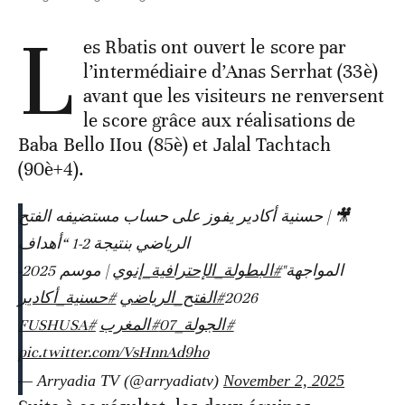
L
es Rbatis ont ouvert le score par
l’intermédiaire d’Anas Serrhat (33è)
avant que les visiteurs ne renversent
le score grâce aux réalisations de
Baba Bello IIou (85è) et Jalal Tachtach
(90è+4).
🎥 | حسنية أكادير يفوز على حساب مستضيفه الفتح
الرياضي بنتيجة 2-1 “أهداف
المواجهة"
#البطولة_الإحترافية_إنوي
| موسم 2025-
#حسنية_أكادير
#الفتح_الرياضي
2026
#FUSHUSA
#المغرب
#الجولة_07
pic.twitter.com/VsHnnAd9ho
— Arryadia TV (@arryadiatv)
November 2, 2025