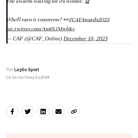
The award's waiting for it's winner. 🏆
Who'll earn it tomorrow? 👀
#CAFAwards2023
pic.twitter.com/Am6L1MwbKc
— CAF (@CAF_Online)
December 10, 2023
Par
Le360 Sport
Le 10/12/2023 à 13h08