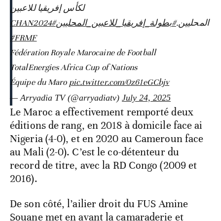
لكأس إفريقيا للاعبين
#CHAN2024
#بطولة_إفريقيا_للاعبين_المحليين
المحليين.
#FRMF
Fédération Royale Marocaine de Football
TotalEnergies Africa Cup of Nations
Équipe du Maro
pic.twitter.com/0z61eGCbjv
— Arryadia TV (@arryadiatv)
July 24, 2025
Le Maroc a effectivement remporté deux
éditions de rang, en 2018 à domicile face ai
Nigeria (4-0), et en 2020 au Cameroun face
au Mali (2-0). C’est le co-détenteur du
record de titre, avec la RD Congo (2009 et
2016).
De son côté, l’ailier droit du FUS Amine
Souane met en avant la camaraderie et