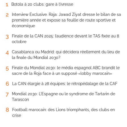
1
Botola à 20 clubs: gare à l’ivresse
2
Interview Exclusive. Raja: Jawad Ziyat dresse le bilan de sa
première année et expose sa feuille de route sportive et
économique
3
Finale de la CAN 2025: l’audience devant le TAS fixée au 8
octobre
4
Casablanca ou Madrid: qui décidera réellement du lieu de
la finale du Mondial 2030?
5
Finale du Mondial 2030: le média espagnol ABC brandit le
sacre de la Roja face à un supposé «lobby marocain»
6
La CAN élargie à 28 équipes: le rétropédalage de la CAF
7
Mondial 2030: L’Espagne ou le syndrome de Tartarin de
Tarascon
8
Football marocain: des Lions triomphants, des clubs en
crise