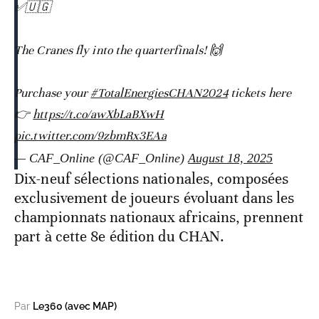
✅🇺🇬
The Cranes fly into the quarterfinals! 🙌
Purchase your
#TotalEnergiesCHAN2024
tickets here
👉
https://t.co/awXbLaBXwH
pic.twitter.com/9zbmRx3EAa
— CAF_Online (@CAF_Online)
August 18, 2025
Dix-neuf sélections nationales, composées
exclusivement de joueurs évoluant dans les
championnats nationaux africains, prennent
part à cette 8e édition du CHAN.
Par
Le360 (avec MAP)