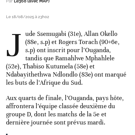
Par
Le360 (avec MAP)
Le 18/08/2025 à 23h02
J
ude Ssemugabi (31e), Allan Okello
(88e, s.p) et Rogers Torach (90+6e,
s.p) ont inscrit pour l’Ouganda,
tandis que Ramahlwe Mphahlele
(52e), Thabiso Kutumela (58e) et
Ndabayithethwa Ndlondlo (83e) ont marqué
les buts de l’Afrique du Sud.
Aux quarts de finale, l’Ouganda, pays hôte,
affrontera l’équipe classée deuxième du
groupe D, dont les matchs de la 5e et
dernière journée sont prévus mardi.