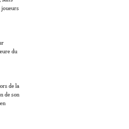
e joueurs
ur
ueure du
ors de la
on de son
 en