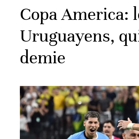
Copa America: le
Uruguayens, qui
ats
demie