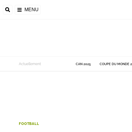
MENU
 Monde
Actuellement
CAN 2025
COUPE DU MONDE 2
ons de la CAF
frique
ons de l'UEFA
FOOTBALL