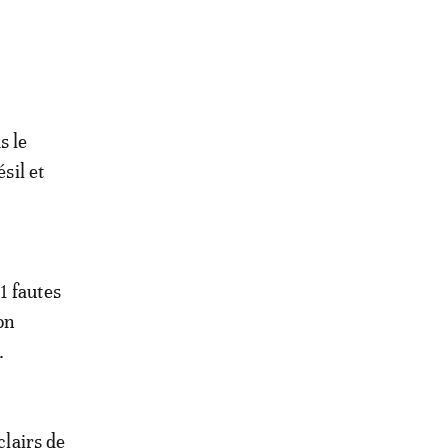
s le
sil et
1 fautes
on
.
clairs de