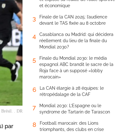
et économique
Finale de la CAN 2025: l’audience
3
devant le TAS fixée au 8 octobre
Casablanca ou Madrid: qui décidera
4
réellement du lieu de la finale du
Mondial 2030?
Finale du Mondial 2030: le média
5
espagnol ABC brandit le sacre de la
Roja face à un supposé «lobby
marocain»
La CAN élargie à 28 équipes: le
6
rétropédalage de la CAF
Mondial 2030: L’Espagne ou le
7
 Brésil. . DR
syndrome de Tartarin de Tarascon
Football marocain: des Lions
8
s) par
triomphants, des clubs en crise