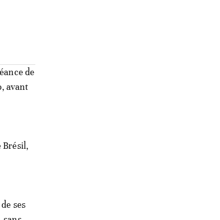
séance de
o, avant
 Brésil,
 de ses
, sans