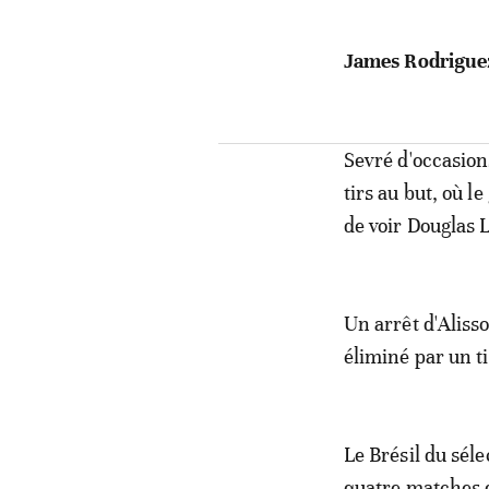
James Rodriguez
Sevré d'occasion
tirs au but, où l
de voir Douglas L
Un arrêt d'Aliss
éliminé par un t
Le Brésil du sél
quatre matches d