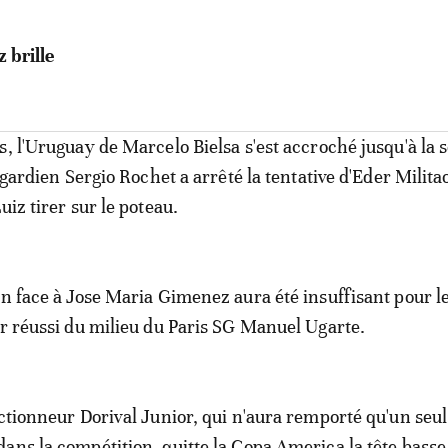
 brille
s, l'Uruguay de Marcelo Bielsa s'est accroché jusqu'à la 
e gardien Sergio Rochet a arrêté la tentative d'Eder Milita
uiz tirer sur le poteau.
on face à Jose Maria Gimenez aura été insuffisant pour le
ir réussi du milieu du Paris SG Manuel Ugarte.
ectionneur Dorival Junior, qui n'aura remporté qu'un seul
ans la compétition, quitte la Copa America la tête basse