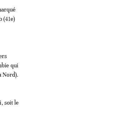
 marqué
b (41e)
ers
mbie qui
u Nord).
, soit le