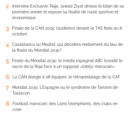
2
Interview Exclusive. Raja: Jawad Ziyat dresse le bilan de sa
première année et expose sa feuille de route sportive et
économique
3
Finale de la CAN 2025: l’audience devant le TAS fixée au 8
octobre
4
Casablanca ou Madrid: qui décidera réellement du lieu de
la finale du Mondial 2030?
5
Finale du Mondial 2030: le média espagnol ABC brandit le
sacre de la Roja face à un supposé «lobby marocain»
6
La CAN élargie à 28 équipes: le rétropédalage de la CAF
7
Mondial 2030: L’Espagne ou le syndrome de Tartarin de
Tarascon
8
Football marocain: des Lions triomphants, des clubs en
crise