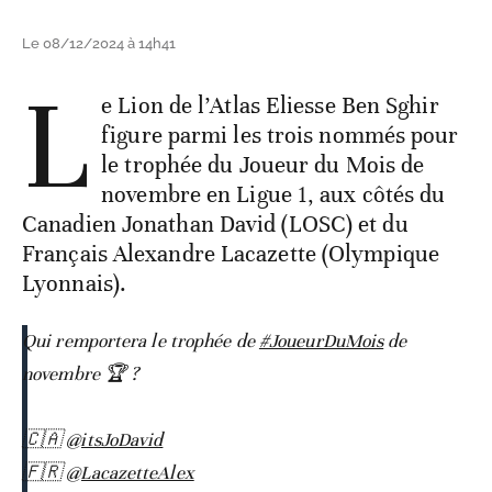
Le 08/12/2024 à 14h41
L
e Lion de l’Atlas Eliesse Ben Sghir
figure parmi les trois nommés pour
le trophée du Joueur du Mois de
novembre en Ligue 1, aux côtés du
Canadien Jonathan David (LOSC) et du
Français Alexandre Lacazette (Olympique
Lyonnais).
Qui remportera le trophée de
#JoueurDuMois
de
novembre 🏆 ?
🇨🇦
@itsJoDavid
🇫🇷
@LacazetteAlex