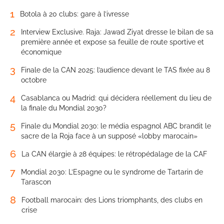
1
Botola à 20 clubs: gare à l’ivresse
2
Interview Exclusive. Raja: Jawad Ziyat dresse le bilan de sa
première année et expose sa feuille de route sportive et
économique
3
Finale de la CAN 2025: l’audience devant le TAS fixée au 8
octobre
4
Casablanca ou Madrid: qui décidera réellement du lieu de
la finale du Mondial 2030?
5
Finale du Mondial 2030: le média espagnol ABC brandit le
sacre de la Roja face à un supposé «lobby marocain»
6
La CAN élargie à 28 équipes: le rétropédalage de la CAF
7
Mondial 2030: L’Espagne ou le syndrome de Tartarin de
Tarascon
8
Football marocain: des Lions triomphants, des clubs en
crise