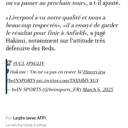
on va passer au prochain tour
», a-t-il ajouté.
«
Liverpool a vu notre qualité et nous a
beaucoup respectés», «il a essayé de garder
le résultat pour finir à Anfield»
, a jugé
Hakimi, notamment sur l’attitude très
défensive des Reds.
🏆
#UCL
#PSGLIV
🎙 Hakimi : "On ne va pas en rester là"
#Interview
#beINSPORTS
pic.twitter.com/T8XMhlVXGY
— beIN SPORTS (@beinsports_FR)
March 6, 2025
Par
Le360 (avec AFP)
Le 06/03/2025 à 11h19