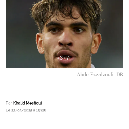
4
/
7
Abde Ezzalzouli. DR
Par
Khalid Mesfioui
Le 23/03/2025 à 15h28