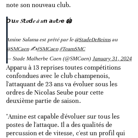
note son nouveau club.
𝘿'𝙪𝒏 𝑺𝙩𝒂𝙙𝒆 𝒂̀ 𝒖𝙣 𝙖𝒖𝙩𝒓𝙚 🏟️
Amine Salama est prêté par le
@StadeDeReims
au
@SMCaen
✍️
#SMCaen
#TeamSMC
— Stade Malherbe Caen (@SMCaen)
January 31, 2024
Apparu à 13 reprises toutes compétitions
confondues avec le club champenois,
l'attaquant de 23 ans va évoluer sous les
ordres de Nicolas Seube pour cette
deuxième partie de saison.
"Amine est capable d'évoluer sur tous les
postes de l'attaque. Il a des qualités de
percussion et de vitesse, c'est un profil qui