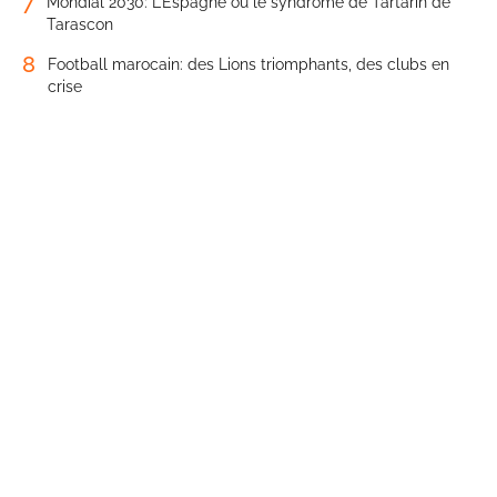
7
Mondial 2030: L’Espagne ou le syndrome de Tartarin de
Tarascon
8
Football marocain: des Lions triomphants, des clubs en
crise