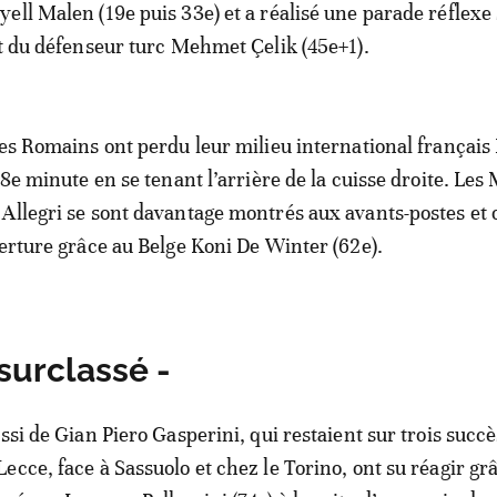
ell Malen (19e puis 33e) et a réalisé une parade réflexe
nt du défenseur turc Mehmet Çelik (45e+1).
les Romains ont perdu leur milieu international françai
58e minute en se tenant l’arrière de la cuisse droite. Les
Allegri se sont davantage montrés aux avants-postes et o
verture grâce au Belge Koni De Winter (62e).
surclassé -
ssi de Gian Piero Gasperini, qui restaient sur trois succ
ecce, face à Sassuolo et chez le Torino, ont su réagir gr