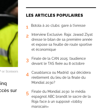
LES ARTICLES POPULAIRES
Botola à 20 clubs: gare à l’ivresse
1
Interview Exclusive. Raja: Jawad Ziyat
2
dresse le bilan de sa première année
et expose sa feuille de route sportive
et économique
Finale de la CAN 2025: l’audience
3
devant le TAS fixée au 8 octobre
 or licensors
Casablanca ou Madrid: qui décidera
4
réellement du lieu de la finale du
Mondial 2030?
cinq
uccès sur
Finale du Mondial 2030: le média
5
espagnol ABC brandit le sacre de la
Roja face à un supposé «lobby
marocain»