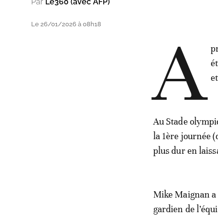
Par
Le360 (avec AFP)
Le 26/01/2026 à 08h18
A
p
é
e
Au Stade olympiq
la 1ère journée (
plus dur en lais
Mike Maignan a f
gardien de l’équ