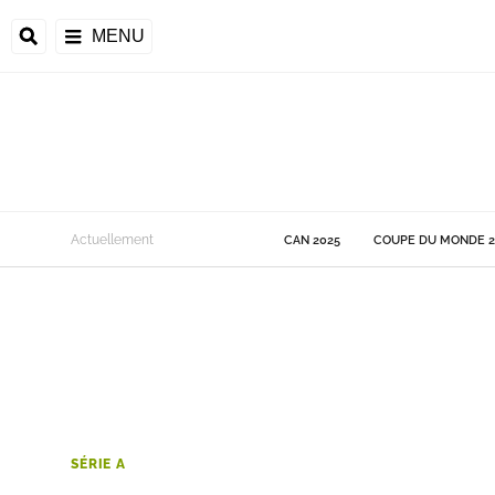
MENU
 Monde
Actuellement
CAN 2025
COUPE DU MONDE 2
ons de la CAF
frique
ons de l'UEFA
SÉRIE A