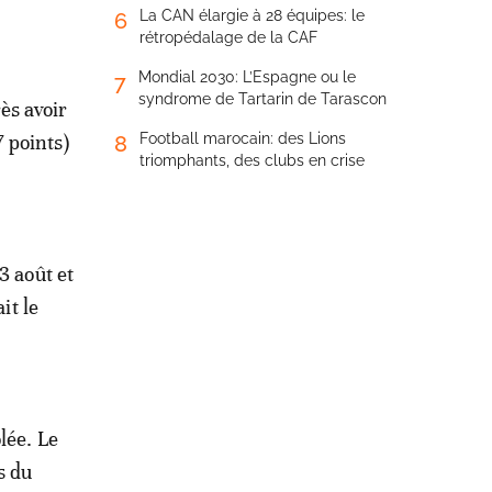
La CAN élargie à 28 équipes: le
6
rétropédalage de la CAF
Mondial 2030: L’Espagne ou le
7
syndrome de Tartarin de Tarascon
ès avoir
 points)
Football marocain: des Lions
8
triomphants, des clubs en crise
3 août et
it le
lée. Le
s du