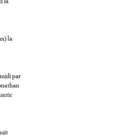
s la
x) la
-midi par
Jonathan
Kostic
huit