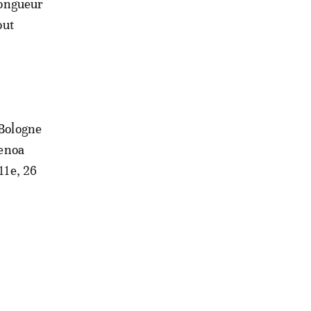
 longueur
out
 Bologne
Genoa
11e, 26