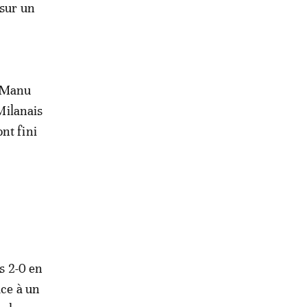
 sur un
s Manu
 Milanais
nt fini
ès 2-0 en
âce à un