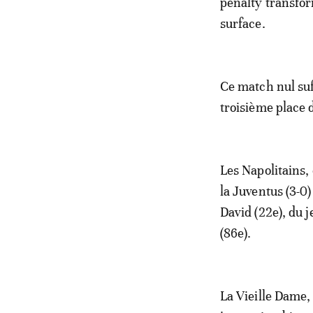
penalty transfor
surface.
Ce match nul suf
troisième place 
Les Napolitains,
la Juventus (3-0
David (22e), du j
(86e).
La Vieille Dame, q