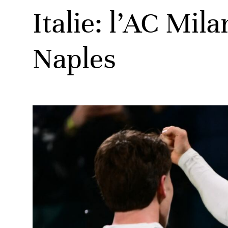
Italie: l’AC Milan
Naples
ats