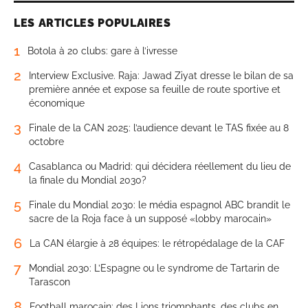
LES ARTICLES POPULAIRES
1
Botola à 20 clubs: gare à l’ivresse
2
Interview Exclusive. Raja: Jawad Ziyat dresse le bilan de sa
première année et expose sa feuille de route sportive et
économique
3
Finale de la CAN 2025: l’audience devant le TAS fixée au 8
octobre
4
Casablanca ou Madrid: qui décidera réellement du lieu de
la finale du Mondial 2030?
5
Finale du Mondial 2030: le média espagnol ABC brandit le
sacre de la Roja face à un supposé «lobby marocain»
6
La CAN élargie à 28 équipes: le rétropédalage de la CAF
7
Mondial 2030: L’Espagne ou le syndrome de Tartarin de
Tarascon
8
Football marocain: des Lions triomphants, des clubs en