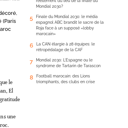
réellement du lieu de la finale du
Mondial 2030?
décoré,
Finale du Mondial 2030: le média
5
 (Paris
espagnol ABC brandit le sacre de la
Roja face à un supposé «lobby
Maroc
marocain»
La CAN élargie à 28 équipes: le
6
rétropédalage de la CAF
Mondial 2030: L’Espagne ou le
7
syndrome de Tartarin de Tarascon
Football marocain: des Lions
8
que le
triomphants, des clubs en crise
an, El
gratitude
ans une
roc.