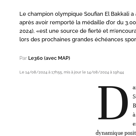
Le champion olympique Soufian El Bakkali a 
après avoir remporté la médaille d’or du 3.0
2024), «est une source de fierté et m’enco
lors des prochaines grandes échéances sport
Par
Le360 (avec MAP)
Le 14/08/2024 à 17h55, mis à jour le 14/08/2024 à 19h44
D
a
S
B
à
e
dynamique positi