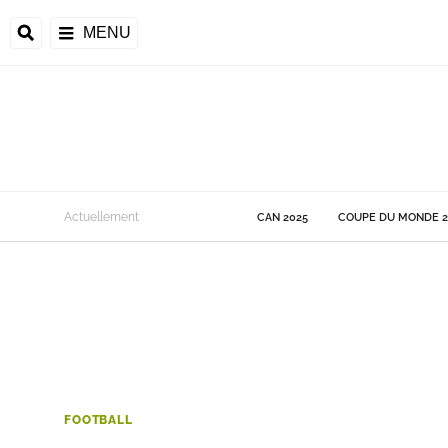
MENU
 Monde
Actuellement
CAN 2025
COUPE DU MONDE 2
ons de la CAF
frique
ons de l'UEFA
FOOTBALL