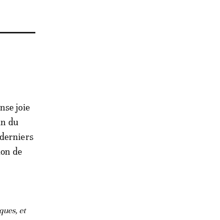
nse joie
in du
 derniers
ion de
ques, et