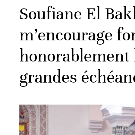
Soufiane El Bak
m’encourage fo
ats
honorablement l
grandes échéan