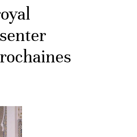
royal
senter
prochaines