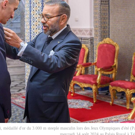
 médaillé d'or du 3.000 m steeple masculin lors des Jeux Olympiques d'été (Pa
mercredi 14 août 2024 au Palais Royal à T