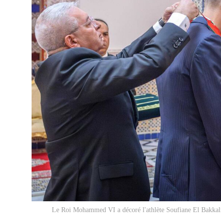
Le Roi Mohammed VI a décoré l'athlète Soufiane El Bakkali,