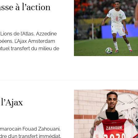
se à l’action
ons de l’Atlas, Azzedine
ropéens. L’Ajax Amsterdam
tuel transfert du milieu de
l’Ajax
ur marocain Fouad Zahouani,
re d’un transfert immédiat,