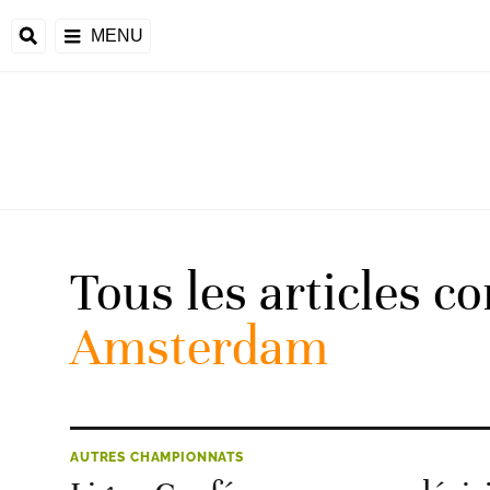
MENU
 Monde
ons de la CAF
frique
Tous les articles c
Amsterdam
ons de l'UEFA
AUTRES CHAMPIONNATS