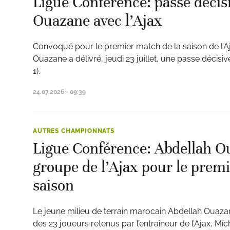
Ligue Conférence: passe décis
Ouazane avec l’Ajax
Convoqué pour le premier match de la saison de l’
Ouazane a délivré, jeudi 23 juillet, une passe décisiv
ats
1).
24.07.2026 - 09:39
AUTRES CHAMPIONNATS
Ligue Conférence: Abdellah O
groupe de l’Ajax pour le prem
saison
Le jeune milieu de terrain marocain Abdellah Ouaza
des 23 joueurs retenus par l’entraîneur de l’Ajax, Mí