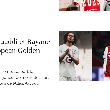
ouaddi et Rayane
opean Golden
alien Tuttosport, le
r joueur de moins de 21 ans
ns de l’Atlas: Ayyoub