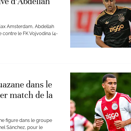
ive d’Abdellah
Ajax Amsterdam, Abdellah
e contre le FK Vojvodina (4-
uazane dans le
ier match de la
ne figure dans le groupe
chel Sánchez, pour le